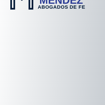
MENDEZ
A
B
O
G
A
D
O
S
D
E
F
E